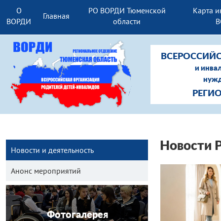
О
РО ВОРДИ Тюменской
Карта и
Главная
ВОРДИ
области
В
ВСЕРОССИЙС
и инва
нужд
РЕГИ
Новости 
Новости и деятельность
Анонс мероприятий
Фотогалерея