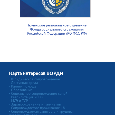
Тюменское региональное отделение
Фонда социального страхования
Российской Федерации (РО ФСС РФ)
Карта интересов ВОРДИ
- Юридическое сопровождение
- Доступная среда
- Ранняя помощь
- Образование
- Социальное сопровождение семей
- Реабилитация и СКЛ
- МСЭ и ТСР
- Здравоохранение и паллиатив
- Сопровождаемое проживание 18+
- Сопровождаемая занятость и трудовая