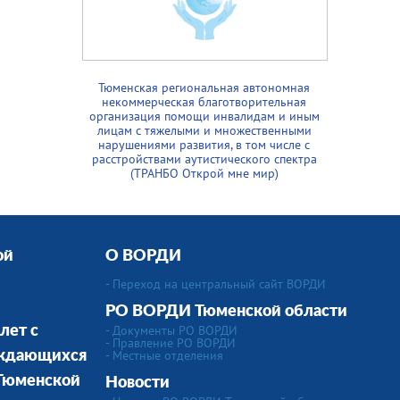
Тюменская региональная автономная
некоммерческая благотворительная
организация помощи инвалидам и иным
лицам с тяжелыми и множественными
нарушениями развития, в том числе с
расстройствами аутистического спектра
(ТРАНБО Открой мне мир)
ой
О ВОРДИ
- Переход на центральный сайт ВОРДИ
РО ВОРДИ Тюменской области
- Документы РО ВОРДИ
лет с
- Правление РО ВОРДИ
-
Местные отделения
уждающихся
 Тюменской
Новости