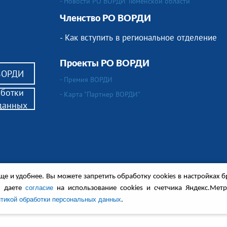
- Новости РО ВОРДИ Тюменской области
Членство РО ВОРДИ
- Как вступить в региональное отделение
Проекты РО ВОРДИ
 ВОРДИ
- Премия ВОРДИ
аботки
- Карта "Партнер ВОРДИ"
данных
е и удобнее. Вы можете запретить обработку сookies в настройках б
елям детей-инвалидов,
ся в сопровождении.
согласие
ы даете
на использование cookies и счетчика Яндекс.Мет
енные обсуждения и другие материалы.
тикой обработки персональных данных
.