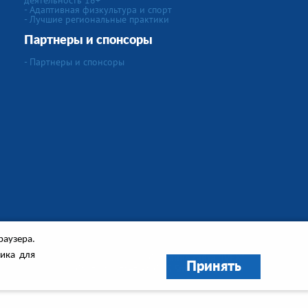
деятельность 18+
- Адаптивная физкультура и спорт
- Лучшие региональные практики
Партнеры и спонсоры
- Партнеры и спонсоры
раузера.
рика для
Создание сайта
"IVEX"
Принять
Сайт работает на
CMS Smart Engine v.4