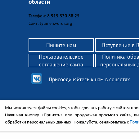
области
Телефон:
8 915 330 88 25
Сайт: tyumen.vordi.org
Пишите нам
Вступление в
Пользовательское
Политика обр
соглашение сайта
персональных 
Присоединяйтесь к нам в соцсетях
Мы используем файлы cookies, чтобы сделать работу с сайтом прощ
© 2018 РО ВОРДИ Тюменской области— помощь родит
законным представителям инвалидов 18+, нуждающих
Нажимая кнопку «Принять» или продолжая просмотр сайта, в
Законодательство, поддержка, консультации, обществ
Поли
обработки персональных данных. Пожалуйста, ознакомьтесь с