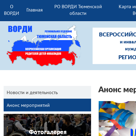
О
РО ВОРДИ Тюменской
Карта и
Главная
ВОРДИ
области
В
ВСЕРОССИЙС
и инва
нужд
РЕГИ
Анонс ме
Новости и деятельность
Анонс мероприятий
Фотогалерея