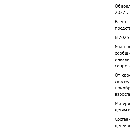
Обновл
2022г.
Всего
предст
В 2025
Мы над
сообщи
инвали
сопров
От сво
своему
приобр
взросл
Матери
детям 
Состав
детей 