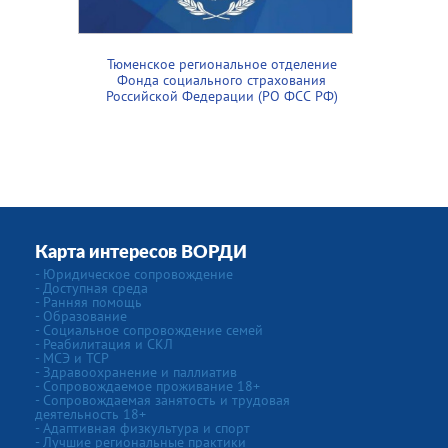
Тюменское региональное отделение
Фонда социального страхования
Российской Федерации (РО ФСС РФ)
Карта интересов ВОРДИ
- Юридическое сопровождение
- Доступная среда
- Ранняя помощь
- Образование
- Социальное сопровождение семей
- Реабилитация и СКЛ
- МСЭ и ТСР
- Здравоохранение и паллиатив
- Сопровождаемое проживание 18+
- Сопровождаемая занятость и трудовая
деятельность 18+
- Адаптивная физкультура и спорт
- Лучшие региональные практики