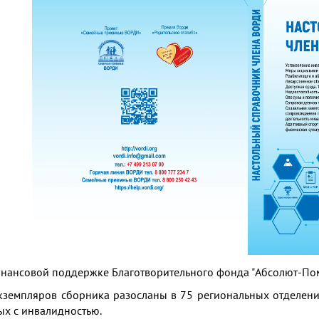
нансовой поддержке Благотворительного фонда "Абсолют-Пом
кземпляров сборника разосланы в 75 региональных отделен
ых с инвалидностью.