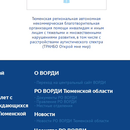
Тюменская региональная автономная
некоммерческая благотворительная
организация помощи инвалидам и иным
лицам с тяжелыми и множественными
нарушениями развития, в том числе с
расстройствами аутистического спектра
(ТРАНБО Открой мне мир)
ой
О ВОРДИ
- Переход на центральный сайт ВОРДИ
РО ВОРДИ Тюменской области
- Документы РО ВОРДИ
лет с
- Правление РО ВОРДИ
-
Местные отделения
уждающихся
 Тюменской
Новости
- Новости РО ВОРДИ Тюменской области