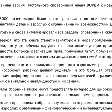
енная версия Настольного справочника члена ВОРДИ с новы
 8000 экземпляров были также разосланы во все регио
авителям детей и взрослых с ограниченными возможностями з
 году мы снова актуализировали все разделы справочника, с
еемся, что эта книга станет навигатором в море проблемн
ли, что у их ребенка нарушены те или иные функции орган
дности. Вопросы реализации прав, получения льгот, получени
ождения и т.п. являются весьма актуальными для семей, в кото
евременности и правильности принятого взрослыми решени
 «особому» ребенку делают родители, и это большая отве
етает информированность законных представителей о разли
ым с ментальной инвалидностью и их семьям.
алы сборника также могут представлять интерес для широког
и взрослым людям с ограниченным возможностями здоровья.
ители справочника собрали актуальные материалы, основыв
и взрослых с различными физиологическими и интеллектуальн