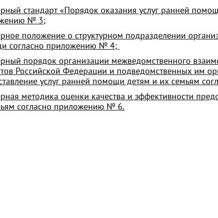
рный стандарт «Порядок оказания услуг ранней помощи
жению № 3;
рное положение о структурном подразделении организ
щи
согласно приложению № 4;
рный порядок организации межведомственного взаимо
ктов Российской Федерации и подведомственных им о
ставление услуг ранней помощи детям и их семьям со
рная методика оценки качества и эффективности предо
мьям согласно приложению № 6.