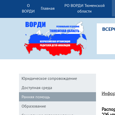
О
РО ВОРДИ Тюменской
Главная
ВОРДИ
области
ВСЕР
Юридическое сопровождение
Доступная среда
Инфор
Ранняя помощь
Образование
Распо
"Об у