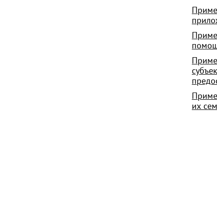
Приме
прило
Приме
помо
Приме
субъе
предо
Приме
их се