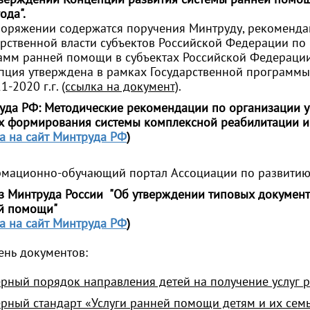
ода".
поряжении содержатся поручения Минтруду, рекоменд
арственной власти субъектов Российской Федерации по
амм ранней помощи в субъектах Российской Федераци
пция утверждена в рамках Государственной программы 
1-2020 г.г.
(ссылка на документ)
.
уда РФ: Методические рекомендации по организации у
х формирования системы комплексной реабилитации и
а на сайт Минтруда РФ
)
мационно-обучающий портал Ассоциации по развитию
з Минтруда России "Об утверждении типовых документ
й помощи"
а на сайт Минтруда РФ
)
ень документов:
рный порядок направления детей на получение услуг
рный стандарт «Услуги ранней помощи детям и их сем