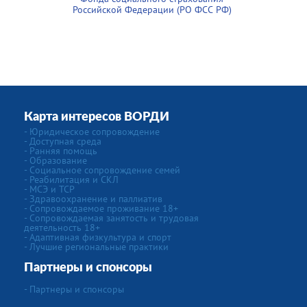
Российской Федерации (РО ФСС РФ)
Карта интересов ВОРДИ
- Юридическое сопровождение
- Доступная среда
- Ранняя помощь
- Образование
- Социальное сопровождение семей
- Реабилитация и СКЛ
- МСЭ и ТСР
- Здравоохранение и паллиатив
- Сопровождаемое проживание 18+
- Сопровождаемая занятость и трудовая
деятельность 18+
- Адаптивная физкультура и спорт
- Лучшие региональные практики
Партнеры и спонсоры
- Партнеры и спонсоры