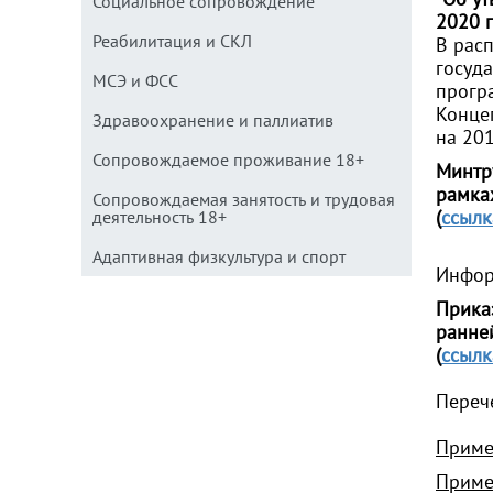
Социальное сопровождение
2020 г
Реабилитация и СКЛ
В рас
госуд
МСЭ и ФСС
прогр
Конце
Здравоохранение и паллиатив
на 201
Сопровождаемое проживание 18+
Минтр
рамка
Сопровождаемая занятость и трудовая
(
ссылк
деятельность 18+
Адаптивная физкультура и спорт
Инфор
Прика
ранне
(
ссылк
Переч
Приме
Приме