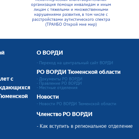
организация помощи инвалидам и иным
лицам с тяжелыми и множественными
нарушениями развития, в том числе с
расстройствами аутистического спектра
(ТРАНБО Открой мне мир)
ой
О ВОРДИ
- Переход на центральный сайт ВОРДИ
РО ВОРДИ Тюменской области
- Документы РО ВОРДИ
лет с
- Правление РО ВОРДИ
-
Местные отделения
уждающихся
 Тюменской
Новости
- Новости РО ВОРДИ Тюменской области
Членство РО ВОРДИ
- Как вступить в региональное отделение