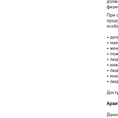
долж
физи
При 
прод
особ
• дет
• мам
• же
• по
• лю
• инв
• лю
• ин
• лю
Дост
Архи
Данн