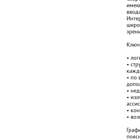
имею
ввод
Инте
широ
зрен
Ключ
• лог
• стр
кажд
• по
допо
• не
• из
ассис
• кон
• во
Граф
пояс