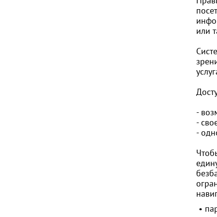
Прав
посе
инфо
или 
Сист
зрен
услуг
Дост
- во
- св
- од
Чтоб
един
безб
огра
нави
• па