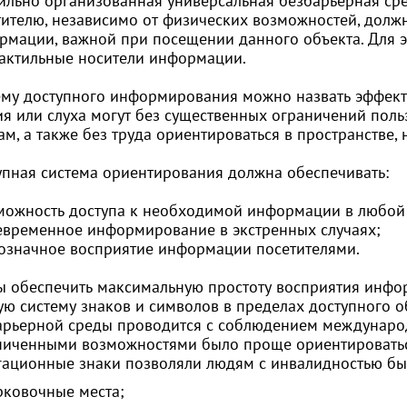
ильно организованная универсальная безбарьерная сре
тителю, независимо от физических возможностей, долж
рмации, важной при посещении данного объекта. Для э
тактильные носители информации.
ему доступного информирования можно назвать эффект
ия или слуха могут без существенных ограничений пол
ам, а также без труда ориентироваться в пространстве
упная система ориентирования должна обеспечивать:
зможность доступа к необходимой информации в любой
оевременное информирование в экстренных случаях;
нозначное восприятие информации посетителями.
ы обеспечить максимальную простоту восприятия инфо
ую систему знаков и символов в пределах доступного о
арьерной среды проводится с соблюдением международ
ниченными возможностями было проще ориентироватьс
гационные знаки позволяли людям с инвалидностью быс
рковочные места;