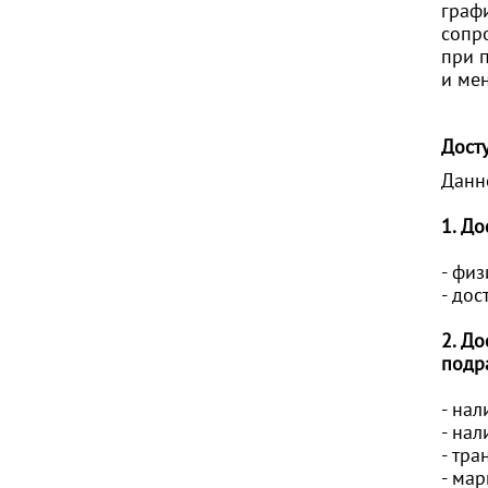
граф
сопр
при 
и ме
Досту
Данн
1. До
- фи
- до
2. До
подр
- нал
- на
- тра
- ма