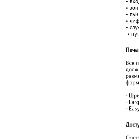
• вхо
• зон
• пу
• ли
• сл
• пу
Печа
Все 
долж
разм
форм
- Шр
- Larg
- Eas
Дост
Совр