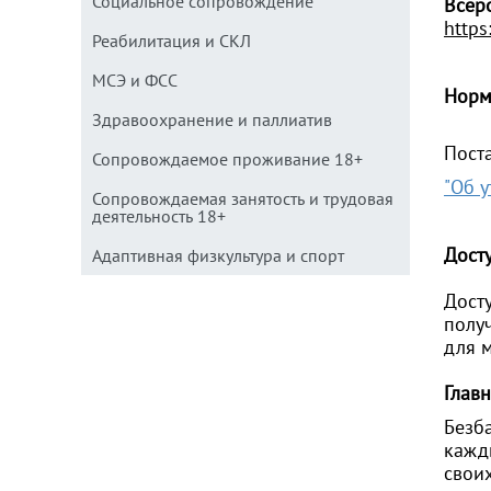
Социальное сопровождение
Всер
https
Реабилитация и СКЛ
МСЭ и ФСС
Норм
Здравоохранение и паллиатив
Пост
Сопровождаемое проживание 18+
"
Об у
Сопровождаемая занятость и трудовая
деятельность 18+
Досту
Адаптивная физкультура и спорт
Дост
полу
для 
Главн
Безб
кажды
свои