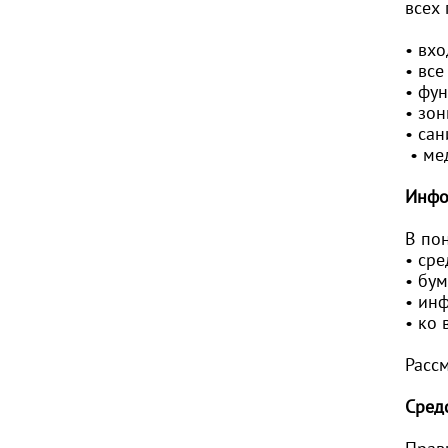
всех
• вх
• все
• фу
• зон
• са
• ме
Инфо
В по
• ср
• бу
• ин
• ко
Расс
Сред