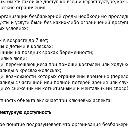
ны иметь такой же доступ ко всей инфраструктуре, как
ческие ограничения.
организации безбарьерной среды необходимо проследит
укты и услуги были без каких-либо ограничений досту
ых условиях:
и в возрасте до 7 лет;
ы с детьми в колясках;
нщины на поздних сроках беременности;
жилые люди;
ди, перемещающиеся при помощи костылей или ходунк
алиды в креслах-колясках;
ди, возможности которых ограничены временно (перело
валиды с частичной или полной потерей зрения или слух
ди со сниженными когнитивными и ментальными спосо
упность объекта включает три ключевых аспекта:
тектурную доступность
ое понятие подразумевает, что организация безбарьерн