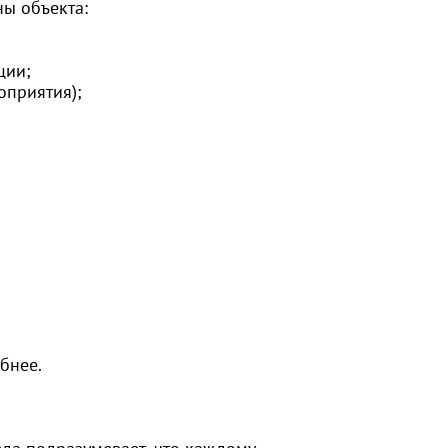
ы объекта:
ции;
оприятия);
бнее.