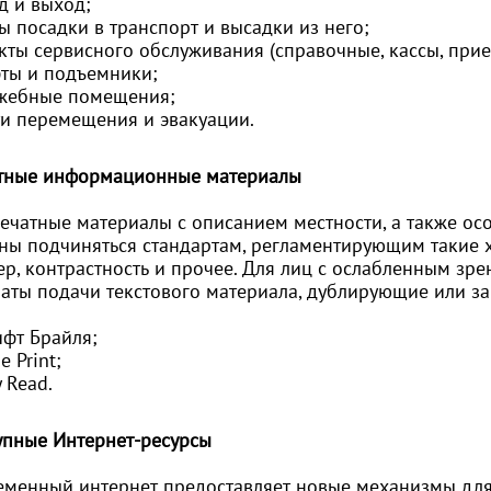
д и выход;
ы посадки в транспорт и высадки из него;
нкты сервисного обслуживания (справочные, кассы, при
фты и подъемники;
ужебные помещения;
ти перемещения и эвакуации.
тные информационные материалы
печатные материалы с описанием местности, а также ос
ны подчиняться стандартам, регламентирующим такие ха
ер, контрастность и прочее. Для лиц с ослабленным з
аты подачи текстового материала, дублирующие или з
ифт Брайля;
e Print;
y Read.
упные Интернет-ресурсы
еменный интернет предоставляет новые механизмы для