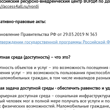
оссийский ресурсно-внедренческий центр ВОРДИ по Д
://access4all.ru/vordi
ативно-правовые акты:
ановление Правительства РФ от 29.03.2019 N 363
тверждении государственной программы Российской Ф
пная среда (доступность) – что это?
упность объектов и услуг – это возможность посещения
чения услуг – это возможность пользования приспособл
маломобильных граждан, в том числе инвалидов разных
ая задача доступной среды - обеспечить равенство и у
арьерная доступная среда – социальная инфраструктура
й человек мог в полной мере получать все услуги и по
х физических возможностей. Маломобильные граждане, 