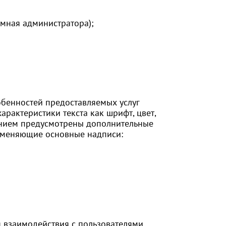
емная администратора);
обенностей предоставляемых услуг
рактеристики текста как шрифт, цвет,
рением предусмотрены дополнительные
аменяющие основные надписи:
 взаимодействия с пользователями,