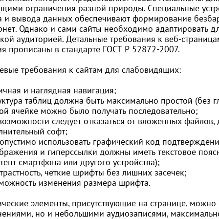
щими ограничения разной природы. Специальные устр
а и вывода данных обеспечивают формирование безбар
рнет. Однако и сами сайты необходимо адаптировать д
кой аудиторией. Детальные требования к веб-страницам
ия прописаны в стандарте ГОСТ Р 52872-2007.
евые требования к сайтам для слабовидящих:
ичная и наглядная навигация;
уктура таблиц должна быть максимально простой (без г
ой ячейке можно было получать последовательно;
 возможности следует отказаться от вложенных файлов, 
лнительный софт;
допустимо использовать графический код подтверждения
ображения и гиперссылки должны иметь текстовое поясн
тент смартфона или другого устройства);
трастность, четкие шрифты без лишних засечек;
зможность изменения размера шрифта.
ические элементы, присутствующие на странице, можно
нениями, но и небольшими аудиозаписями, максималь