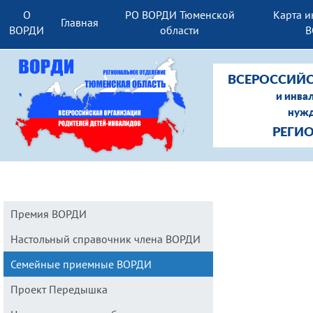
О
РО ВОРДИ Тюменской
Карта и
Главная
ВОРДИ
области
В
ВСЕРОССИЙС
и инва
нужд
РЕГИ
Премия ВОРДИ
Настольный справочник члена ВОРДИ
Семейные приемные ВОРДИ
Проект Передышка